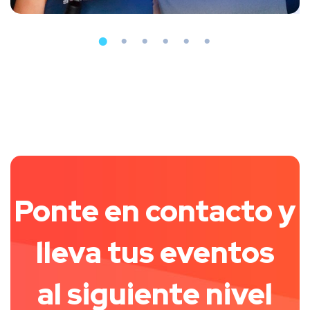
Ponte en contacto y
lleva tus eventos
al siguiente nivel